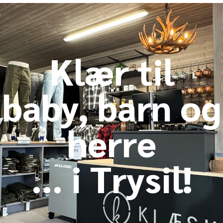
Klær til
baby, barn og
herre
... i Trysil!